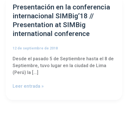
Presentación
Presentación en la conferencia
en
internacional SIMBig’18 //
la
Presentation at SIMBig
conferencia
international conference
internacional
SIMBig’18
//
12 de septiembre de 2018
Presentation
Desde el pasado 5 de Septiembre hasta el 8 de
at
Septiembre, tuvo lugar en la ciudad de Lima
SIMBig
(Perú) la […]
international
conference
Leer entrada »