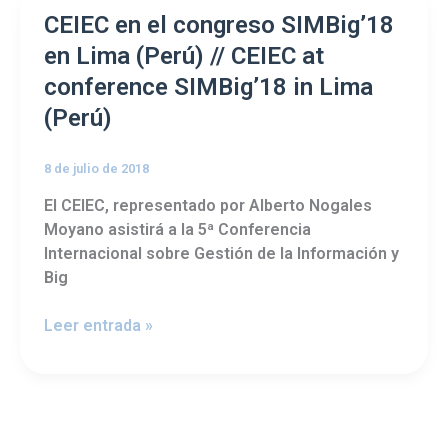
CEIEC
CEIEC en el congreso SIMBig’18
en
en Lima (Perú) // CEIEC at
el
conference SIMBig’18 in Lima
congreso
(Perú)
SIMBig’18
en
Lima
8 de julio de 2018
(Perú)
El CEIEC, representado por Alberto Nogales
//
Moyano asistirá a la 5ª Conferencia
CEIEC
Internacional sobre Gestión de la Información y
at
Big
conference
SIMBig’18
Leer entrada »
in
Lima
(Perú)