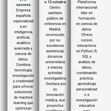
o 12 octubre
Plataforma
success
Centro
internacional
Empresa
sanitario
líder en
española
público de
formación
especializad
referencia en
en ciencia de
a en
Madrid,
datos.
inteligencia
reconocido
Ofrece
artificial,
por su
cursos
analítica
excelencia
interactivos
avanzada y
asistencial,
en Python, R,
ciencia de
docencia
SQL y
datos.
universitaria
análisis de
Combina
e intensa
datos,
tecnología,
actividad
combinando
investigación
investigadora
práctica,
y creatividad
. Destaca por
aprendizaje
para ofrecer
su
personalizad
soluciones
innovación
o e
de machine
médica, sus
investigación
learning que
proyectos
educativa
optimizan
científicos y
para