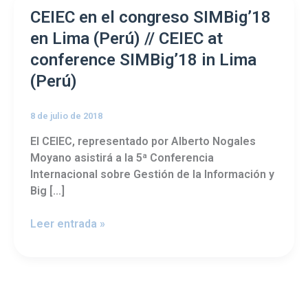
CEIEC
CEIEC en el congreso SIMBig’18
en
en Lima (Perú) // CEIEC at
el
conference SIMBig’18 in Lima
congreso
(Perú)
SIMBig’18
en
Lima
8 de julio de 2018
(Perú)
El CEIEC, representado por Alberto Nogales
//
Moyano asistirá a la 5ª Conferencia
CEIEC
Internacional sobre Gestión de la Información y
at
Big […]
conference
SIMBig’18
Leer entrada »
in
Lima
(Perú)