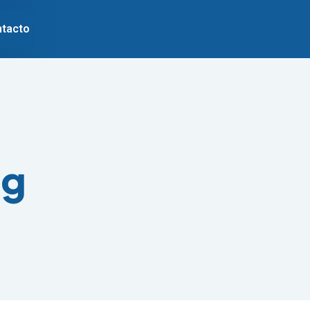
tacto
ng