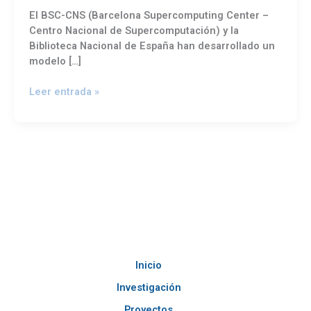
masivo
El BSC-CNS (Barcelona Supercomputing Center –
de
Centro Nacional de Supercomputación) y la
lenguaje
Biblioteca Nacional de España han desarrollado un
en
modelo […]
español
//
Leer entrada »
MarIA
is
born:
the
first
massive
AI
model
in
Spanish
Inicio
Investigación
Proyectos