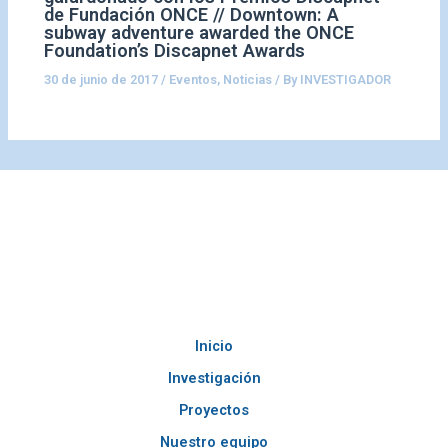
de Fundación ONCE // Downtown: A
subway adventure awarded the ONCE
Foundation’s Discapnet Awards
30 de junio de 2017
/
Eventos
,
Noticias
/ By
INVESTIGADOR
Inicio
Investigación
Proyectos
Nuestro equipo